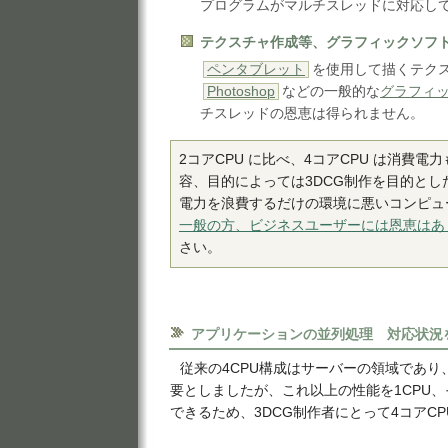
プログラムがマルチスレッドに対応し
テクスチャ作成等、グラフィックソフ
ペンタブレット
を使用して描くテク
Photoshop
などの一般的な
グラフィ
チスレッドの恩恵は得られません。
2コアCPU に比べ、4コアCPU は消費
容、目的によっては3DCG制作を目的と
電力を浪費するだけの環境に悪いコンピュ
一般の方、ビジネスユーザーには恩恵はあ
さい。
アプリケーションの並列処理 対応状況
従来の4CPU構成はサーバーの領域であり、Wind
要としましたが、これ以上の性能を1CPU、
できるため、3DCG制作者にとって4コアCP