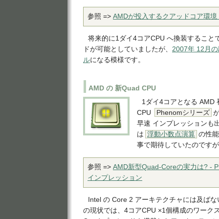
参照 =>
AMDが投入するクアッドコア環境「Q
将来的に1ダイ4コアCPU へ換装すること
ドが可能としていましたが、
2007年 12
ル
になる模様です。
AMD の 新Quad CPU
1ダイ4コアとなる AM
CPU
Phenomシリーズ
早速 インプレッションも
は
浮動小数点演算
の性能
事で期待していたのですが
参照 =>
AMD新型Quad-Coreの実力は? - 
インプレッション
Intel の Core 2 アーキテクチャには及ば
の現状では、4コアCPU ×1個構成のワー