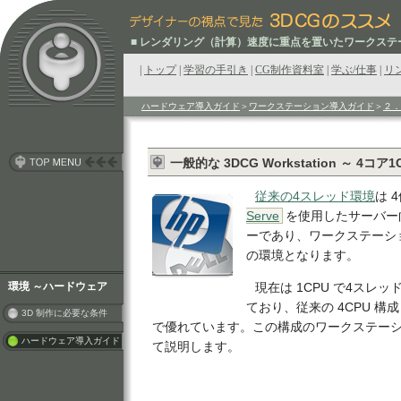
■ レンダリング（計算）速度に重点を置いたワークス
|
トップ
|
学習の手引き
|
CG制作資料室
|
学ぶ/仕事
|
リ
ハードウェア導入ガイド
＞
ワークステーション導入ガイド
＞
２．
クリエ
一般的な 3DCG Workstation ～ 4コア
従来の4スレッド環境
は 
Serve
を使用したサーバー
ーであり、ワークステーシ
の環境となります。
環境 ～ハードウェア
現在は 1CPU で4スレ
ており、従来の 4CPU 
3D 制作に必要な条件
で優れています。この構成のワークステー
ハードウェア導入ガイド
て説明します。