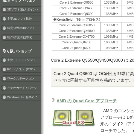
環境 ～ソフトウェア
Core 2 Extreme Q9550
1333MHz
6MB
Core 2 Extreme Q9450
1333MHz
6MB
3Dソフト選び ポイント
Core 2 Extreme Q9300
1333MHz
6MB
主要3Dソフト比較
◆
Kentsfield （65nmプロセス）
Core 2 Extreme QX6850
1333MHz
4MB
特定分野の3Dソフト
Core 2 Extreme QX6800
1333MHz
4MB
Core 2 Extreme QX6700
1066MHz
4MB
制作/作業の効率化
Core 2 Quad Q6700
1066MHz
4MB
Core 2 Quad Q6600
1066MHz
4MB
取り扱いショップ
Core 2 Extreme Q9550/Q9450/Q9300 
主要 ３ＤＣＧ ソフト
PC パソコン（BTO）
Core 2 Quad Q6600 は OC耐性が
ワークステーション
セッサに匹敵する可能性を秘めています。
ビデオカード / パーツ
Windows XP お早めに
AMD の Quad Core アプローチ
AMD のコンシュ
アプローチは 1
来の 1ダイ2コア 
ローチでした。 