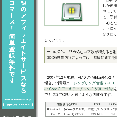
しか使用
やモデ
て、手
中心と
いクロ
高クロ
しています。
一つのCPUに詰め込むコア数が増えると
3DCG制作内容によっては、無駄に電力を
2007年12月現在、AMD の Athlon64 x2 と 
場合、消費電力、
レンダリング性能（FPU
の Core 2 アーキテクチャの方が高い性能
でも 2コアCPU と同じような力関係です。
推奨されるCPU
FSB
L2 Ca
◆
Yorkfield （45nmプロセス）
1割ほどレンダリング
Core 2 Extreme QX9650
1333MHz
6MB