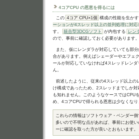
4コアCPU の恩恵を得るには
この
4コア CPU×1個
構成の性能を生かす
ーションが4スレッド以上の並列処理に対応
す。
統合型3DCGソフト
が内包する
レン
ので、事前に確認しておく必要があります
また、仮にレンダラが対応していても部分
合があります。例えばシェーダーやエフェ
ールが対応していなければ4スレッドレンダ
ん。
前述したように、従来の4スレッド以上の
け構成であったため、2スレッドまでしか対
も知れません。このようなケースではCPU
め、4コアCPUで得られる恩恵は少なくなり
これらの情報はソフトウェア・ベンダー側
多いので不明な点があれば、事前にお使い
ーに確認を取った方が良いとおもいます。